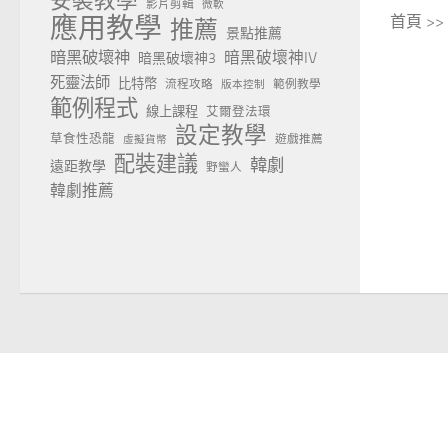
安裝教學
影片剪輯
微軟
應用教學
首頁 >
推薦
景點推薦
暗黑破壞神
暗黑破壞神IV
暗黑破壞神3
死靈法師
比特幣
流程攻略
範例教學
版本控制
範例程式
線上課程
艾爾登法環
設定教學
草食性恐龍
遊戲推薦
虛擬貨幣
配裝建議
韓劇
遠距教學
野蠻人
韓劇推薦