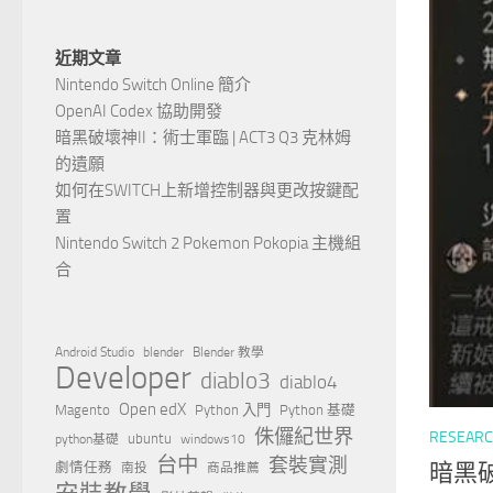
近期文章
Nintendo Switch Online 簡介
OpenAI Codex 協助開發
暗黑破壞神II：術士軍臨 | ACT3 Q3 克林姆
的遺願
如何在SWITCH上新增控制器與更改按鍵配
置
Nintendo Switch 2 Pokemon Pokopia 主機組
合
Android Studio
blender
Blender 教學
Developer
diablo3
diablo4
Open edX
Magento
Python 入門
Python 基礎
侏儸紀世界
RESEAR
ubuntu
python基礎
windows10
台中
套裝實測
劇情任務
暗黑
南投
商品推薦