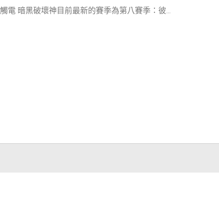
> 觸電 暗黑破壞神目前最新的賽季為第八賽季：彼...