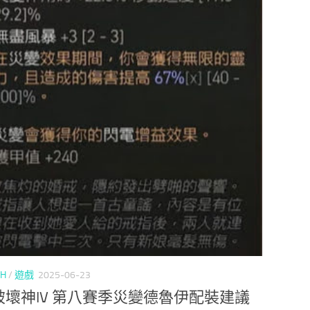
CH
/
遊戲
2025-06-23
破壞神IV 第八賽季災變德魯伊配裝建議