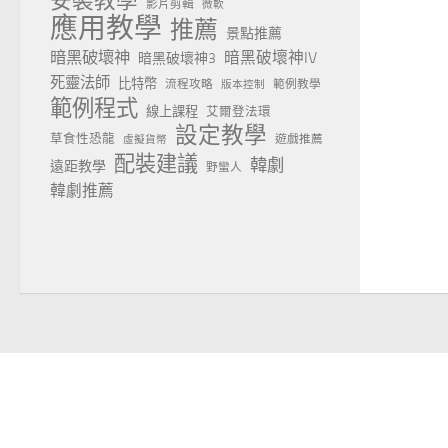
安裝教學
影片剪輯
微軟
應用教學
推薦
景點推薦
暗黑破壞神
暗黑破壞神IV
暗黑破壞神3
死靈法師
比特幣
流程攻略
範例教學
版本控制
範例程式
線上課程
艾爾登法環
設定教學
草食性恐龍
遊戲推薦
虛擬貨幣
配裝建議
韓劇
遠距教學
野蠻人
韓劇推薦