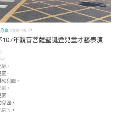
/
分享
2018-03-17
亭107年觀音菩薩聖誕暨兒童才藝表演
:
小，
兒園，
兒園，
林幼兒園，
兒園，
兒園，
幼兒園，
兒園等，