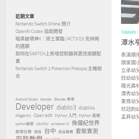
近期文章
Nintendo Switch Online 簡介
OpenAI Codex 協助開發
TAIWAN
暗黑破壞神II：術士軍臨 | ACT3 Q3 克林姆
潭水
的遺願
如何在SWITCH上新增控制器與更改按鍵配
表演順序
置
頭家國
Nintendo Switch 2 Pokemon Pokopia 主機組
立承幼
合
欣幼幼
陽光森
潭秀幼
Android Studio
blender
Blender 教學
東育幼
Developer
diablo3
diablo4
欣冠鈞
Open edX
Magento
Python 入門
Python 基礎
孟昇幼
侏儸紀世界
ubuntu
python基礎
windows10
台中
套裝實測
劇情任務
南投
商品推薦