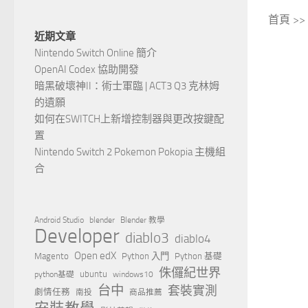
首頁 >
近期文章
Nintendo Switch Online 簡介
OpenAI Codex 協助開發
暗黑破壞神II：術士軍臨 | ACT3 Q3 克林姆
的遺願
如何在SWITCH上新增控制器與更改按鍵配
置
Nintendo Switch 2 Pokemon Pokopia 主機組
合
Android Studio
blender
Blender 教學
Developer
diablo3
diablo4
Open edX
Magento
Python 入門
Python 基礎
侏儸紀世界
ubuntu
python基礎
windows10
台中
套裝實測
劇情任務
南投
商品推薦