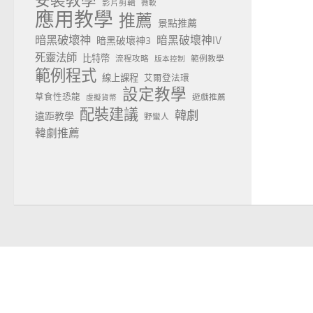
安裝教學
影片剪輯
微軟
應用教學
推薦
景點推薦
暗黑破壞神
暗黑破壞神IV
暗黑破壞神3
死靈法師
比特幣
流程攻略
範例教學
版本控制
範例程式
線上課程
艾爾登法環
設定教學
草食性恐龍
遊戲推薦
虛擬貨幣
配裝建議
韓劇
遠距教學
野蠻人
韓劇推薦