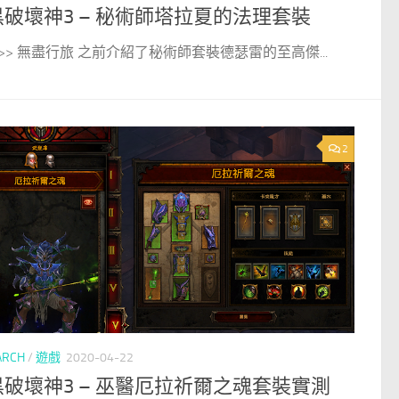
破壞神3 – 秘術師塔拉夏的法理套裝
 >> 無盡行旅 之前介紹了秘術師套裝德瑟雷的至高傑...
2
ARCH
/
遊戲
2020-04-22
黑破壞神3 – 巫醫厄拉祈爾之魂套裝實測