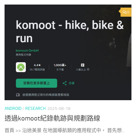
0
ANDROID
/
RESEARCH
2025-08-18
透過komoot紀錄軌跡與規劃路線
首頁 >> 沿途美景 在地圖導航類的應用程式中， 首先想...