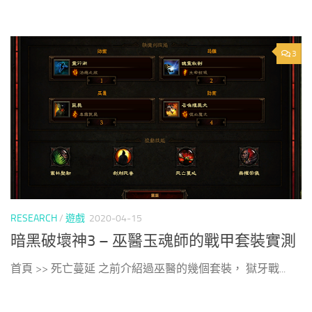
3
RESEARCH
/
遊戲
2020-04-15
暗黑破壞神3 – 巫醫玉魂師的戰甲套裝實測
首頁 >> 死亡蔓延 之前介紹過巫醫的幾個套裝， 獄牙戰...