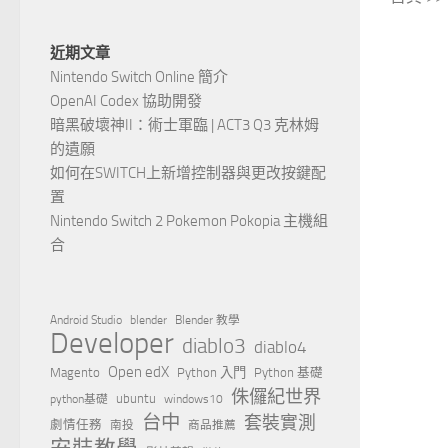
近期文章
Nintendo Switch Online 簡介
OpenAI Codex 協助開發
暗黑破壞神II：術士軍臨 | ACT3 Q3 克林姆
的遺願
如何在SWITCH上新增控制器與更改按鍵配
置
Nintendo Switch 2 Pokemon Pokopia 主機組
合
Android Studio
blender
Blender 教學
Developer
diablo3
diablo4
Open edX
Magento
Python 入門
Python 基礎
侏儸紀世界
ubuntu
python基礎
windows10
台中
套裝實測
劇情任務
南投
商品推薦