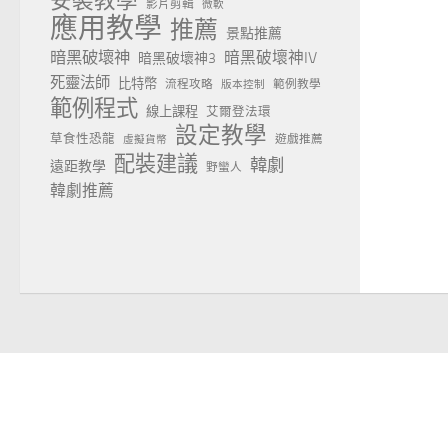
安裝教學
影片剪輯
微軟
應用教學
推薦
景點推薦
暗黑破壞神
暗黑破壞神IV
暗黑破壞神3
死靈法師
比特幣
流程攻略
範例教學
版本控制
範例程式
線上課程
艾爾登法環
設定教學
草食性恐龍
遊戲推薦
虛擬貨幣
配裝建議
韓劇
遠距教學
野蠻人
韓劇推薦