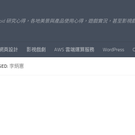
x/Android 研究心得，各地美景與產品使用心得，遊戲實況，甚
網頁設計
影視戲劇
AWS 雲端運算服務
WordPress
GED:
李炳憲