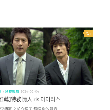
1
CH
/
影視戲劇
2024-02-04
推薦]特務情人iris 아이리스
> 李炳憲 之前介紹了”聽見你的聲音...