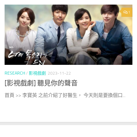
1
RESEARCH
/
影視戲劇
2023-11-22
[影視戲劇] 聽見你的聲音
首頁 >> 李寶英 之前介紹了好醫生， 今天則是要換個口...