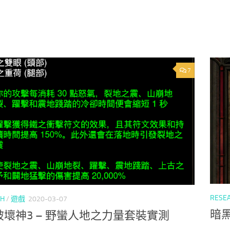
7
RESE
CH
/
遊戲
2020-03-07
暗
破壞神3 – 野蠻人地之力量套裝實測