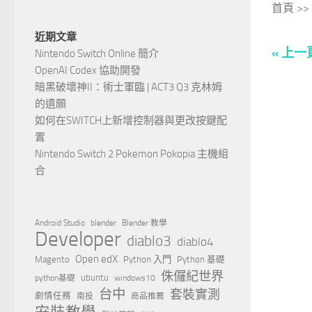
首頁 >> 
近期文章
« 上一
Nintendo Switch Online 簡介
OpenAI Codex 協助開發
暗黑破壞神II：術士軍臨 | ACT3 Q3 克林姆
的遺願
如何在SWITCH上新增控制器與更改按鍵配
置
Nintendo Switch 2 Pokemon Pokopia 主機組
合
Android Studio
blender
Blender 教學
Developer
diablo3
diablo4
Open edX
Magento
Python 入門
Python 基礎
侏儸紀世界
ubuntu
python基礎
windows10
台中
套裝實測
劇情任務
南投
商品推薦