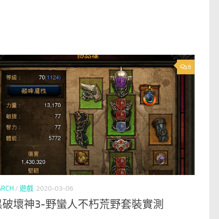
8
ARCH
/
遊戲
2020-03-06
黑破壞神3-野蠻人不朽荒野套裝實測