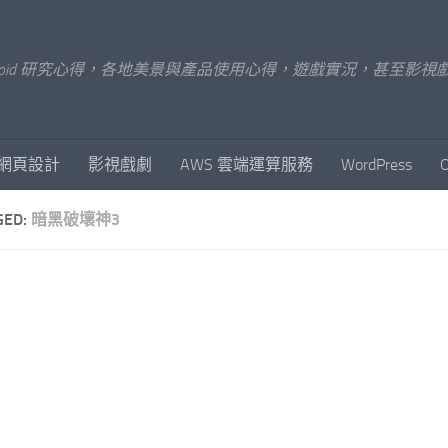
x/Android 研究心得，各地美景與產品使用心得，遊戲實況，甚
網頁設計
影視戲劇
AWS 雲端運算服務
WordPress
GED:
暗黑破壞神3