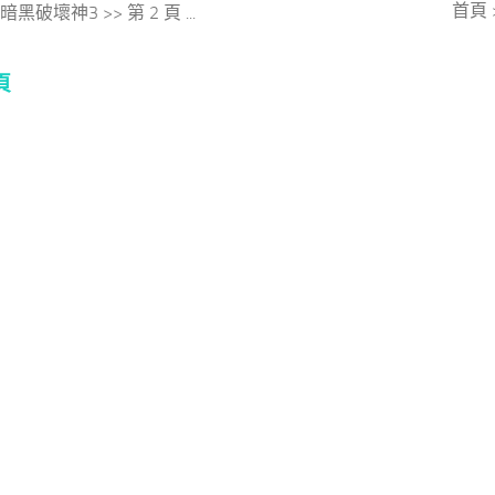
首頁 >
暗黑破壞神3 >> 第 2 頁 ...
頁