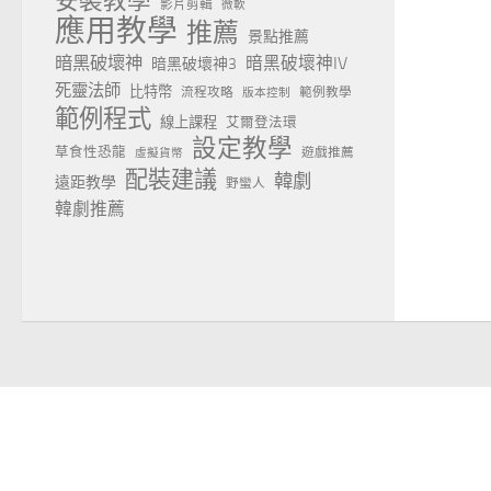
安裝教學
影片剪輯
微軟
應用教學
推薦
景點推薦
暗黑破壞神
暗黑破壞神IV
暗黑破壞神3
死靈法師
比特幣
流程攻略
範例教學
版本控制
範例程式
線上課程
艾爾登法環
設定教學
草食性恐龍
遊戲推薦
虛擬貨幣
配裝建議
韓劇
遠距教學
野蠻人
韓劇推薦