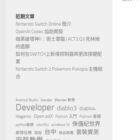
近期文章
Nintendo Switch Online 簡介
OpenAI Codex 協助開發
暗黑破壞神II：術士軍臨 | ACT3 Q3 克林姆
的遺願
如何在SWITCH上新增控制器與更改按鍵配
置
Nintendo Switch 2 Pokemon Pokopia 主機組
合
Android Studio
blender
Blender 教學
Developer
diablo3
diablo4
Open edX
Magento
Python 入門
Python 基礎
侏儸紀世界
ubuntu
python基礎
windows10
台中
套裝實測
劇情任務
南投
商品推薦