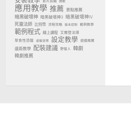
安裝教學
影片剪輯
微軟
應用教學
推薦
景點推薦
暗黑破壞神
暗黑破壞神IV
暗黑破壞神3
死靈法師
比特幣
流程攻略
範例教學
版本控制
範例程式
線上課程
艾爾登法環
設定教學
草食性恐龍
遊戲推薦
虛擬貨幣
配裝建議
韓劇
遠距教學
野蠻人
韓劇推薦