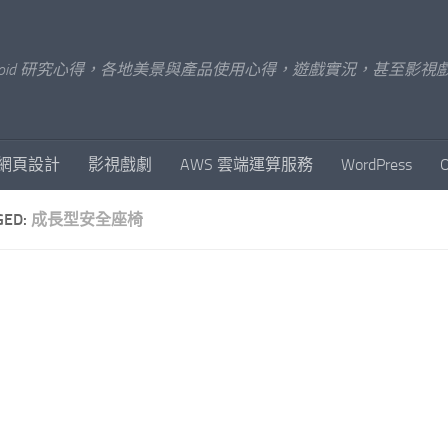
x/Android 研究心得，各地美景與產品使用心得，遊戲實況，甚
網頁設計
影視戲劇
AWS 雲端運算服務
WordPress
GED:
成長型安全座椅