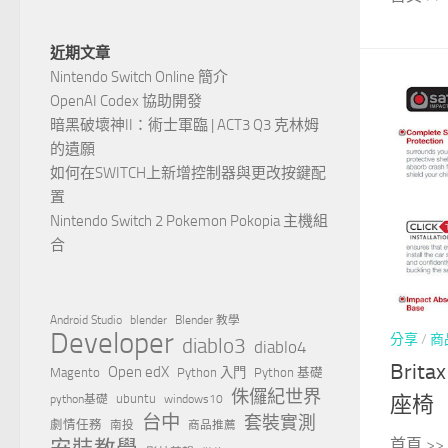
近期文章
Nintendo Switch Online 簡介
OpenAI Codex 協助開發
暗黑破壞神II：術士軍臨 | ACT3 Q3 克林姆
的遺願
如何在SWITCH上新增控制器與更改按鍵配
置
Nintendo Switch 2 Pokemon Pokopia 主機組
合
Android Studio
blender
Blender 教學
Developer
分享
/
商
diablo3
diablo4
Brita
Open edX
Magento
Python 入門
Python 基礎
侏儸紀世界
ubuntu
座椅
python基礎
windows10
台中
套裝實測
劇情任務
南投
商品推薦
首頁 >