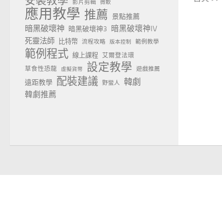
安裝教學
影片剪輯
微軟
應用教學
推薦
景點推薦
暗黑破壞神
暗黑破壞神IV
暗黑破壞神3
死靈法師
比特幣
流程攻略
範例教學
版本控制
範例程式
線上課程
艾爾登法環
設定教學
草食性恐龍
遊戲推薦
虛擬貨幣
配裝建議
韓劇
遠距教學
野蠻人
韓劇推薦