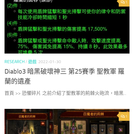
1
RESEARCH
/
遊戲
2022-01-30
Diablo3 暗黑破壞神三 第25賽季 聖教軍 羅
蘭的遺產
首頁 >> 恐懼碎片 之前介紹了聖教軍的荊棘火砲流，暗黑...
1