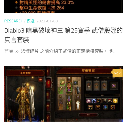
RESEARCH
/
遊戲
2022-01-03
Diablo3 暗黑破壞神三 第25賽季 武僧殷娜的
真言套裝
首頁 >> 恐懼碎片 之前介紹了武僧的正義楷模套裝， 也...
2