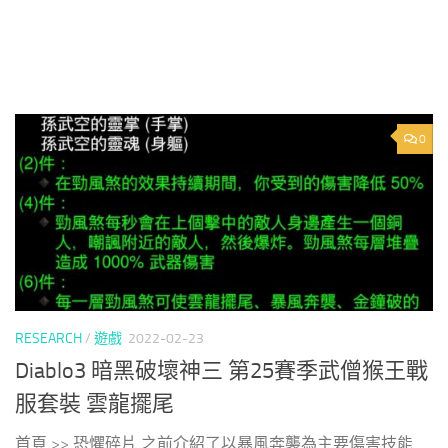
0
RESEARCH
/
遊戲
2022-02-23
Diablo3 暗黑破壞神三 第25賽季武僧猴王戰
服套裝 雲龍擺尾
首頁 >> 恐懼碎片 之前介紹了以暴風奔襲為主要傷害技能...