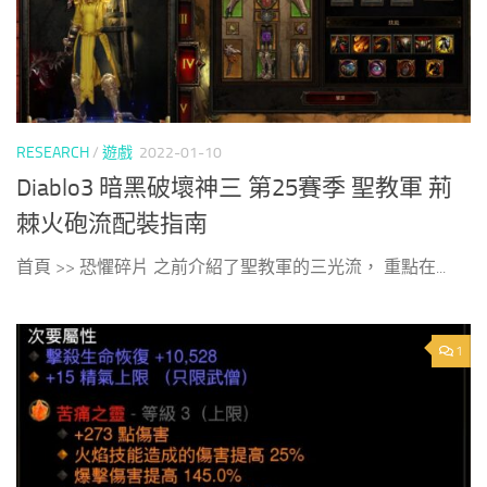
RESEARCH
/
遊戲
2022-01-10
Diablo3 暗黑破壞神三 第25賽季 聖教軍 荊
棘火砲流配裝指南
首頁 >> 恐懼碎片 之前介紹了聖教軍的三光流， 重點在...
1