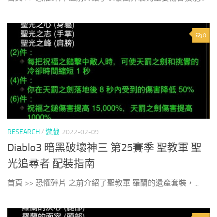
0
RESEARCH
/
遊戲
2022-02-09
Diablo3 暗黑破壞神三 第25賽季 聖教軍 聖
光追尋者 配裝指南
首頁 >> 恐懼碎片 之前介紹了聖教軍 羅蘭的遺產套裝，...