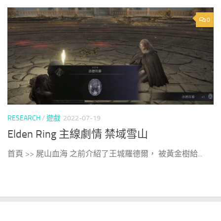
0
RESEARCH
/
遊戲
2022-07-19
Elden Ring 主線劇情 禁域雪山
首頁 >> 屍山血海 之前介紹了王城羅德爾， 被黃金樹給...