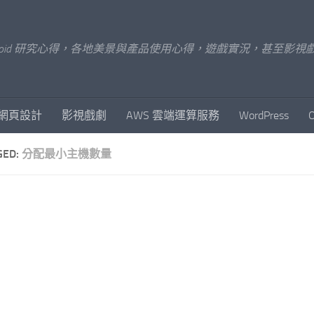
x/Android 研究心得，各地美景與產品使用心得，遊戲實況，甚
網頁設計
影視戲劇
AWS 雲端運算服務
WordPress
GED:
分配最小主機數量