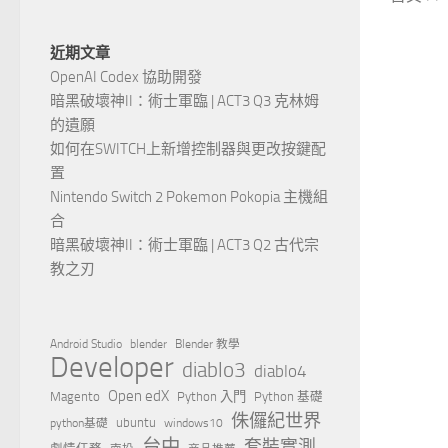
近期文章
OpenAI Codex 協助開發
暗黑破壞神II：術士軍臨 | ACT3 Q3 克林姆
的遺願
如何在SWITCH上新增控制器與更改按鍵配
置
Nintendo Switch 2 Pokemon Pokopia 主機組
合
暗黑破壞神II：術士軍臨 | ACT3 Q2 古代宗
教之刃
Android Studio
blender
Blender 教學
Developer
diablo3
diablo4
Open edX
Magento
Python 入門
Python 基礎
侏儸紀世界
ubuntu
python基礎
windows10
台中
套裝實測