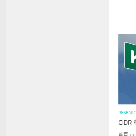
RESEAR
CIDR 
首頁 >