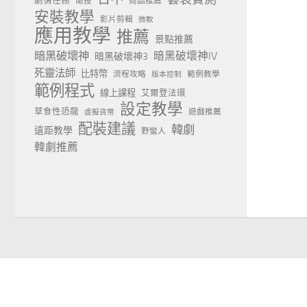
劇情任務
南投
商品推薦
安裝教學
影片剪輯
微軟
應用教學
推薦
景點推薦
暗黑破壞神
暗黑破壞神IV
暗黑破壞神3
死靈法師
比特幣
流程攻略
範例教學
版本控制
範例程式
線上課程
艾爾登法環
設定教學
草食性恐龍
遊戲推薦
虛擬貨幣
配裝建議
韓劇
遠距教學
野蠻人
韓劇推薦