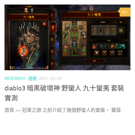
1
RESEARCH
/
遊戲
2021-03-29
diablo3 暗黑破壞神 野蠻人 九十蠻夷 套裝
實測
首頁 >> 冠軍之證 之前介紹了幾個野蠻人的套裝， 蕾蔻...