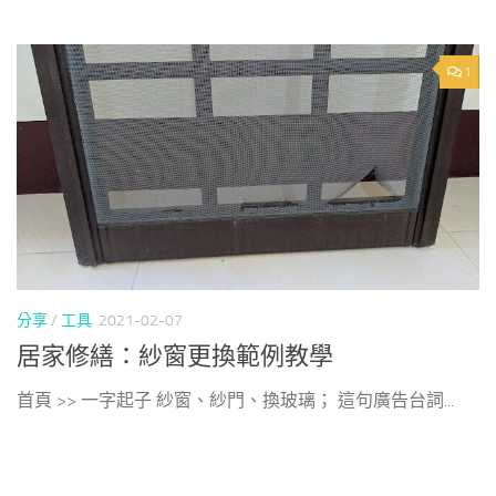
1
分享
/
工具
2021-02-07
居家修繕：紗窗更換範例教學
首頁 >> 一字起子 紗窗、紗門、換玻璃； 這句廣告台詞...