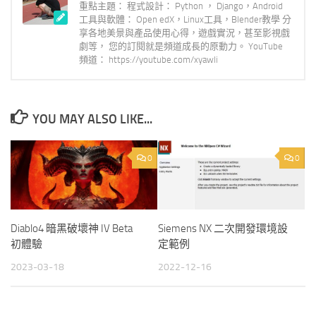
重點主題： 程式設計： Python ， Django，Android
工具與軟體： Open edX，Linux工具，Blender教學 分
享各地美景與產品使用心得，遊戲實況，甚至影視戲
劇等， 您的訂閱就是頻道成長的原動力。 YouTube
頻道： https://youtube.com/xyawli
YOU MAY ALSO LIKE...
0
0
Diablo4 暗黑破壞神 IV Beta
Siemens NX 二次開發環境設
初體驗
定範例
2023-03-18
2022-12-16