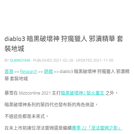
diablo3 暗黑破壞神 狩魔獵人 邪瀆精華 套
裝地城
BY
GUANGYAW
· PUBLISHED
2021-02-26
· UPDATED
2021-11-05
首頁
>>
Research
>>
遊戲
>>
diablo3 暗黑破壞神 狩魔獵人 邪瀆精
華 套裝地城
暴雪在 blizzconline 2021 主打
暗黑破壞神2 獄火重生
之外，
暗黑破壞神系列的第四代也發布新的角色俠盜，
不過這些都是未來式，
在未上市前諸位涅法雷姆還是繼續
賽季 22「涅法雷姆之影」