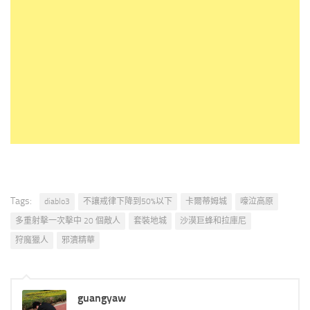
Tags:
diablo3
不讓戒律下降到50%以下
卡爾蒂姆城
嚎泣高原
多重射擊一次擊中 20 個敵人
套裝地城
沙漠巨蜂和拉庫尼
狩魔獵人
邪瀆精華
guangyaw