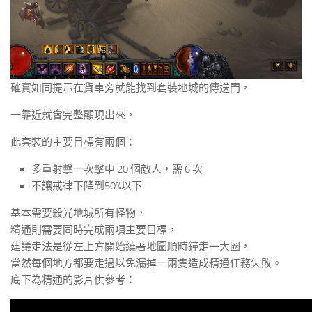
確實如同提示在貨車旁就能找到套裝地城的傳送門，
一靠近就會完整顯現出來，
此套裝的主要目標有兩個：
多重射擊一次擊中 20 個敵人，需 6 次
不讓戒律下降到50%以下
基本需要殺光地城所有怪物，
精通則需要同時完成兩項主要目標，
建議走法是從左上方開始繞著地圖順時鐘走一大圈，
當然每個地方都要走過以免漏掉一兩隻造成精通任務失敗。
底下為精通的影片供參考：