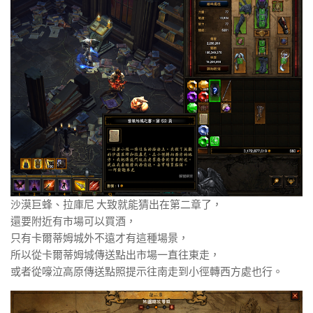
沙漠巨蜂、拉庫尼 大致就能猜出在第二章了，
還要附近有市場可以買酒，
只有卡爾蒂姆城外不遠才有這種場景，
所以從卡爾蒂姆城傳送點出市場一直往東走，
或者從嚎泣高原傳送點照提示往南走到小徑轉西方處也行。