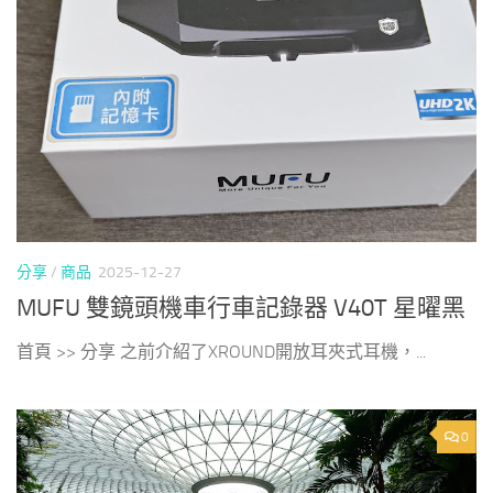
分享
/
商品
2025-12-27
MUFU 雙鏡頭機車行車記錄器 V40T 星曜黑
首頁 >> 分享 之前介紹了XROUND開放耳夾式耳機，...
0