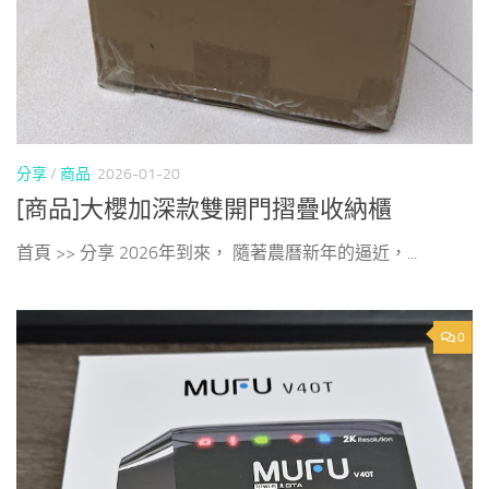
分享
/
商品
2026-01-20
[商品]大櫻加深款雙開門摺疊收納櫃
首頁 >> 分享 2026年到來， 隨著農曆新年的逼近，...
0