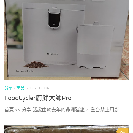
分享
/
商品
2026-02-04
FoodCycler廚餘大師Pro
首頁 >> 分享 話說由於去年的非洲豬瘟， 全台禁止用廚...
0