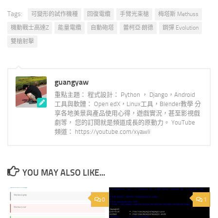
Tags:
可變形的試作機種
回復電纜
手臂光束槍
梅塔斯 Methuss
機動戰士高達Z
能量電纜
自動砲塔
蕾柯亞·朗德
鋼彈 Evolution
雙槍射擊
guangyaw
重點主題： 程式設計： Python ， Django，Android
工具與軟體： Open edX，Linux工具，Blender教學 分
享各地美景與產品使用心得，遊戲實況，甚至影視戲
劇等， 您的訂閱就是頻道成長的原動力。 YouTube
頻道： https://youtube.com/xyawli
YOU MAY ALSO LIKE...
0
1