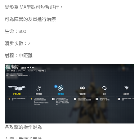
變形為 MA型態可短暫飛行，
可為陣營的友軍進行治療
生命：800
滑步次數：2
射程：中距離
各攻擊的操作鍵為