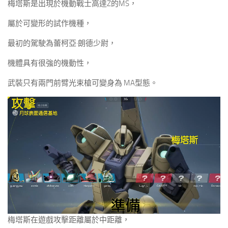
梅塔斯是出現於機動戰士高達Z的MS，
屬於可變形的試作機種，
最初的駕駛為蕾柯亞·朗德少尉，
機體具有很強的機動性，
武裝只有兩門前臂光束槍可變身為 MA型態。
梅塔斯在遊戲攻擊距離屬於中距離，