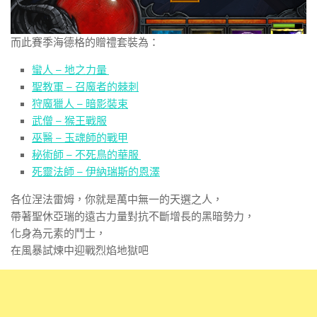
而此賽季海德格的贈禮套裝為：
蠻人 – 地之力量
聖教軍 – 召魔者的棘刺
狩魔獵人 – 暗影裝束
武僧 – 猴王戰服
巫醫 – 玉魂師的戰甲
秘術師 – 不死鳥的華服
死靈法師 – 伊納瑞斯的恩澤
各位涅法雷姆，你就是萬中無一的天選之人，
帶著聖休亞瑞的遠古力量對抗不斷增長的黑暗勢力，
化身為元素的鬥士，
在風暴試煉中迎戰烈焰地獄吧