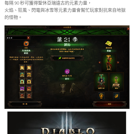
每隔 90 秒可獲得聖休亞瑞遠古的元素力量，
火焰、狂風、閃電與冰雪等元素力量會幫忙玩家對抗來自地獄
的怪物。