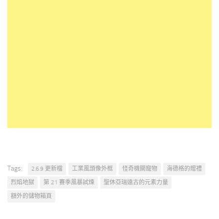
Tags:
2.6.9 更新檔
工業風頭像外框
怪奇機關寵物
海德格的贈禮
烈焰地獄
第 21 賽季風暴試煉
聖休亞瑞遠古的元素力量
額外的儲物箱頁