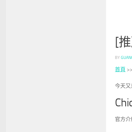
[推
BY
GUAN
首頁
>
今天又
Ch
官方介