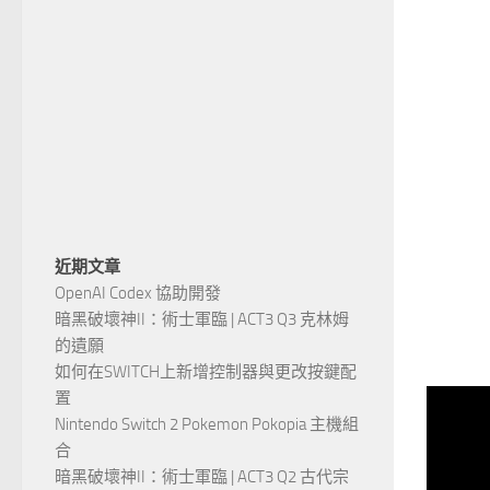
近期文章
OpenAI Codex 協助開發
暗黑破壞神II：術士軍臨 | ACT3 Q3 克林姆
的遺願
如何在SWITCH上新增控制器與更改按鍵配
置
Nintendo Switch 2 Pokemon Pokopia 主機組
合
暗黑破壞神II：術士軍臨 | ACT3 Q2 古代宗