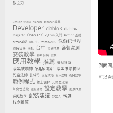
教之刃
Android Studio
blender
Blender 教學
Developer
diablo3
diablo4
Open edX
Magento
Python 入門
Python 基礎
侏儸紀世界
ubuntu
python基礎
windows10
台中
套裝實測
劇情任務
南投
商品推薦
安裝教學
影片剪輯
微軟
應用教學
推薦
景點推薦
側面圖
暗黑破壞神
暗黑破壞神IV
暗黑破壞神3
死靈法師
比特幣
流程攻略
範例教學
版本控制
可以看
範例程式
線上課程
艾爾登法環
設定教學
草食性恐龍
遊戲推薦
虛擬貨幣
配裝建議
韓劇
遠距教學
野蠻人
韓劇推薦