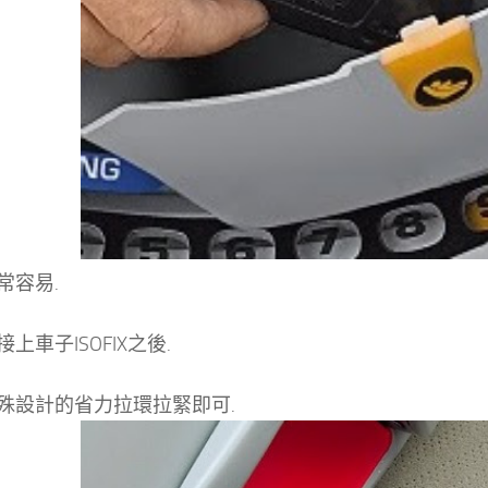
常容易.
上車子ISOFIX之後.
殊設計的省力拉環拉緊即可.