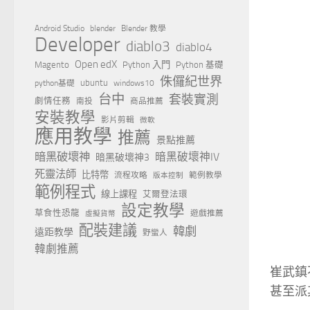
Android Studio
blender
Blender 教學
Developer
diablo3
diablo4
Open edX
Magento
Python 入門
Python 基礎
侏儸紀世界
ubuntu
python基礎
windows10
台中
套裝實測
劇情任務
南投
商品推薦
安裝教學
影片剪輯
微軟
應用教學
推薦
景點推薦
暗黑破壞神
暗黑破壞神IV
暗黑破壞神3
死靈法師
比特幣
流程攻略
範例教學
版本控制
範例程式
線上課程
艾爾登法環
設定教學
草食性恐龍
遊戲推薦
虛擬貨幣
配裝建議
韓劇
遠距教學
野蠻人
韓劇推薦
崔武鎮
甚至派