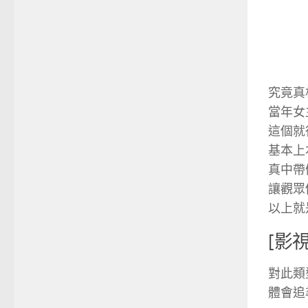
究竟真
當年女
這個就
基本上
真中帶
讓觀眾
以上就
[影視
對此類
體會追