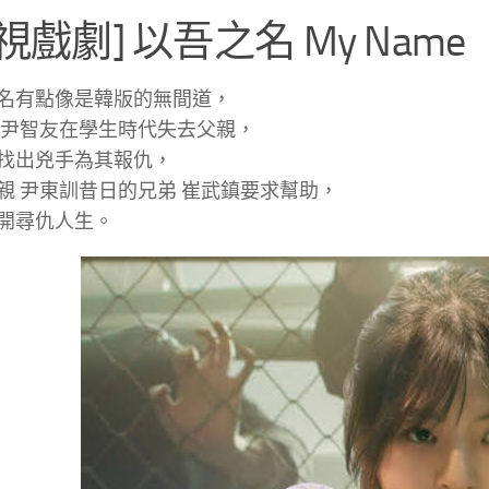
視戲劇] 以吾之名 My Name
名有點像是韓版的無間道，
 尹智友在學生時代失去父親，
找出兇手為其報仇，
親 尹東訓昔日的兄弟 崔武鎮要求幫助，
開尋仇人生。