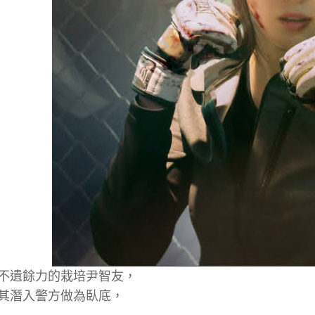
不遺餘力的栽培尹智友，
其潛入警方做為臥底，